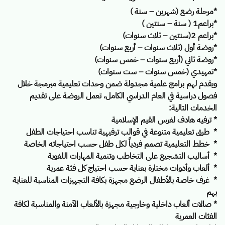
*مرحلة رضع (شهرين – سنة )
*براعم1 ( سنة – سنتين )
*براعم 2(سنتين – ثلاث سنوات)
*روضة أول (ثلاث سنوات – أربع سنوات)
*روضة ثاني (أربع سنوات – خمس سنوات)
*تمهيدي (خمس سنوات – ست سنوات)
ويقدم لهم برامج علمية مجدولة ضمن وحدات تعليمية مبرمجة خلال
فصول دراسية في العام الدراسي الكامل،
تعمل الروضة على تقديم
الخدمات التالية:
* ترفيه هادف لغرس القيم الإسلامية
* طرق تعليمية متنوعة في قوالب ترفيهية تناسب احتياجات الطفل
* خطط التعليمية تصمم فردياً لكل طفل حسب احتياجاته الخاصة
* أساليب التشجيع على التخاطب وتنمية المهارات اللغوية
* ألعاب وأدوات مختارة بعناية حسب احتياج كل فئة عمرية
* غرف خاصة بالأطفال الرضع مجهزة بكافة التجهيزات المناسبة للعناية
بهم
* صالات ألعاب داخلية وخارجية مجهزة بالألعاب الآمنة والمناسبة لكافة
الفئات العمرية